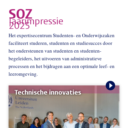
SOZ
Jaarimpressie
2025
Het expertisecentrum Studenten- en Onderwijs­zaken
faciliteert studeren, studenten en studie­succes door
het onder­steunen van studenten en studenten­
begeleiders, het uitvoeren van administra­tieve
processen en het bijdragen aan een optimale leef- en
leer­omgeving.
Technische innovaties